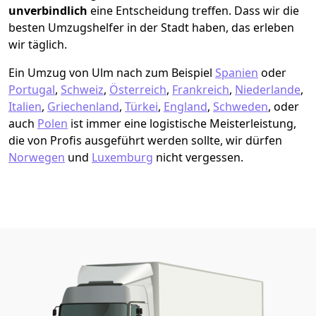
unverbindlich
eine Entscheidung treffen. Dass wir die
besten Umzugshelfer in der Stadt haben, das erleben
wir täglich.
Ein Umzug von Ulm nach zum Beispiel
Spanien
oder
Portugal
,
Schweiz
,
Österreich
,
Frankreich
,
Niederlande
,
Italien
,
Griechenland
,
Türkei
,
England
,
Schweden
, oder
auch
Polen
ist immer eine logistische Meisterleistung,
die von Profis ausgeführt werden sollte, wir dürfen
Norwegen
und
Luxemburg
nicht vergessen.