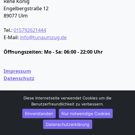
René König
Engelbergstraße 12
89077
Ulm
Tel.:
015792621444
E-Mail:
info@tunaumzug.de
Öffnungszeiten:
Mo - Sa: 06:00 - 22:00 Uhr
Impressum
Datenschutz
Umzugsservice
Diese Internetseite verwendet Cookies um die
Benutzerfreundlichkeit zu verbessern.
Umzugsservice Ulm
Büroumzug Ulm
Einverstanden
Nur notwendige Cookies
Fernumzug Ulm
Datenschutzerklärung
Firmenumzug Ulm
Halteverbot Ulm